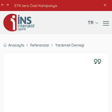
STK lara Özel Kampanya
TR
Anasayfa
Referanslar
Yardımeli Derneği