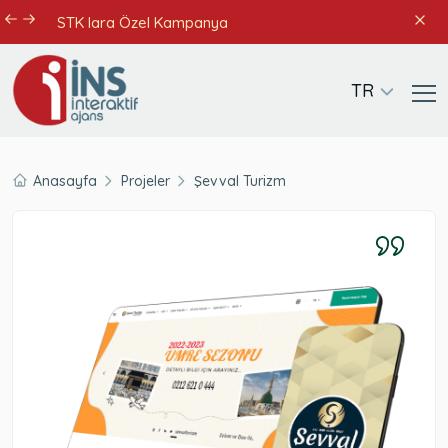
STK lara Özel Kampanya
TR
Anasayfa
Projeler
Şevval Turizm