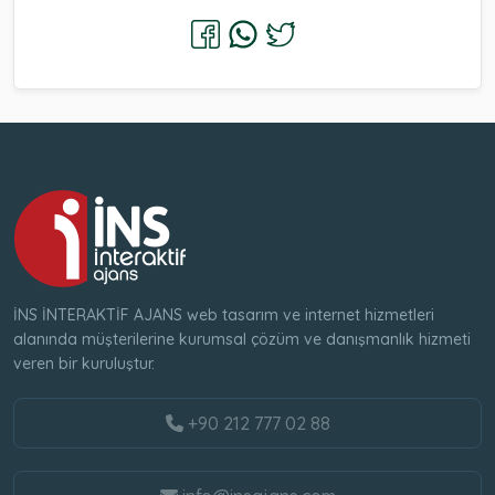
İNS İNTERAKTİF AJANS web tasarım ve internet hizmetleri
alanında müşterilerine kurumsal çözüm ve danışmanlık hizmeti
veren bir kuruluştur.
+90 212 777 02 88