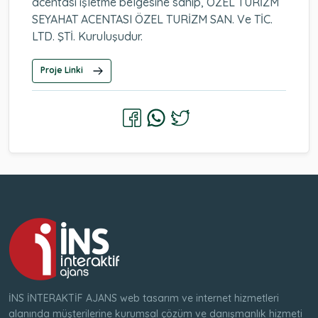
acentası işletme belgesine sahip, ÖZEL TURİZM
SEYAHAT ACENTASI ÖZEL TURİZM SAN. Ve TİC.
LTD. ŞTİ. Kuruluşudur.
Proje Linki
İNS İNTERAKTİF AJANS web tasarım ve internet hizmetleri
alanında müşterilerine kurumsal çözüm ve danışmanlık hizmeti