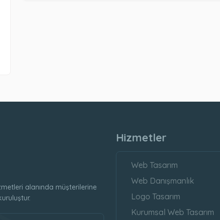
Hizmetler
Web Tasarım
Web Danışmanlık
etleri alanında müşterilerine
Logo Tasarım
uruluştur.
Kurumsal Web Tasarım