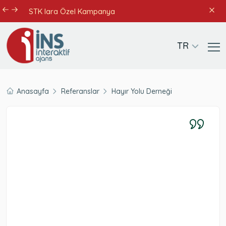
STK lara Özel Kampanya
TR
Anasayfa
Referanslar
Hayır Yolu Derneği