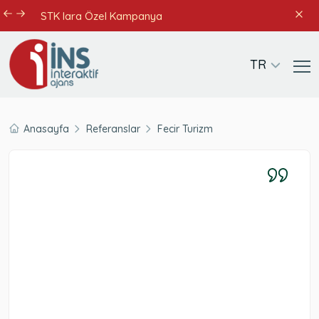
STK lara Özel Kampanya
TR
Anasayfa
Referanslar
Fecir Turizm