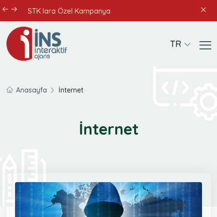
STK lara Özel Kampanya
TR
Anasayfa
İnternet
İnternet