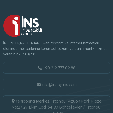
İNS İNTERAKTİF AJANS web tasarım ve internet hizmetleri
alanında müşterilerine kurumsal çözüm ve danışmanlık hizmeti
veren bir kuruluştur.
+90 212 777 02 88
info@insajans.com
Yenibosna Merkez, İstanbul Vizyon Park Plaza
No:27 29 Ekim Cad. 34197 Bahçelievler / İstanbul